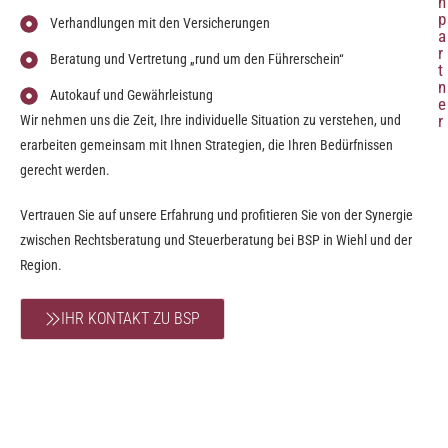
h
p
Verhandlungen mit den Versicherungen
a
r
Beratung und Vertretung „rund um den Führerschein“
t
n
Autokauf und Gewährleistung
e
r
Wir nehmen uns die Zeit, Ihre individuelle Situation zu verstehen, und
erarbeiten gemeinsam mit Ihnen Strategien, die Ihren Bedürfnissen
gerecht werden.
Vertrauen Sie auf unsere Erfahrung und profitieren Sie von der Synergie
zwischen Rechtsberatung und Steuerberatung bei BSP in Wiehl und der
Region.
IHR KONTAKT ZU BSP