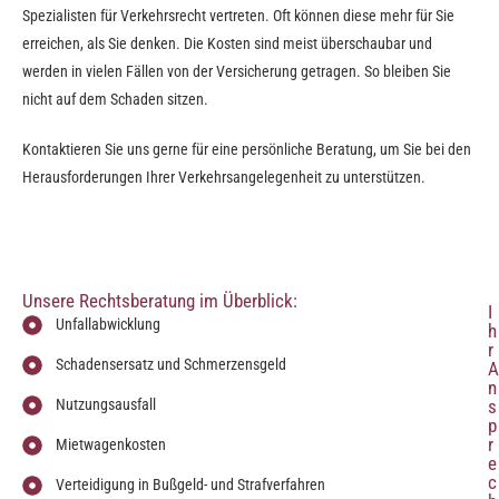
Spezialisten für Verkehrsrecht vertreten. Oft können diese mehr für Sie
erreichen, als Sie denken. Die Kosten sind meist überschaubar und
werden in vielen Fällen von der Versicherung getragen. So bleiben Sie
nicht auf dem Schaden sitzen.
Kontaktieren Sie uns gerne für eine persönliche Beratung, um Sie bei den
Herausforderungen Ihrer Verkehrsangelegenheit zu unterstützen.
Unsere Rechtsberatung im Überblick:
I
Unfallabwicklung
h
r
Schadensersatz und Schmerzensgeld
A
n
Nutzungsausfall
s
p
r
Mietwagenkosten
e
c
Verteidigung in Bußgeld- und Strafverfahren