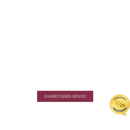
Vermögen auseinanderzusetzen. Wir unterstützen Sie dabei, frühzeitig
klare Anordnungen für die Vermögensnachfolge zu treffen.
ARBEITGEBER-SERVICE
Individuelle Beratungsangebote für Arbeitgeber in den Bereichen Recht
und Steuern. Unser vorrangiges Ziel ist es, Ihnen in allen steuerlichen
Angelegenheiten den Rücken frei zu halten, während wir gleichzeitig eine
umfassende arbeitsrechtliche Begleitung sicherstellen.