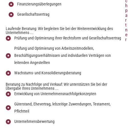
c
Finanzierungsüberlegungen
h
p
Gesellschaftsvertrag
a
r
t
Laufende Beratung: Wir begleiten Sie bei der Weiterentwicklung des
n
Unternehmens ...
e
Prüfung und Optimierung Ihrer Rechtsform und Gesellschaftsvertrag
r
Prüfung und Optimierung von Arbeitszeitmodellen,
Beschäftigungsverhältnissen und individuellen Verträgen von
leitenden Angestellten
Wachstums- und Konsolidierungsberatung
Beratung zu Nachfolge und Verkauf: Wir unterstützen Sie bei der
Übergabe Ihres Unternehmens ...
Entwicklung von Unternehmensnachfolgekonzepten
Güterstand, Ehevertrag, lebzeitige Zuwendungen, Testament,
Pflichtteil
Unternehmensbewertung