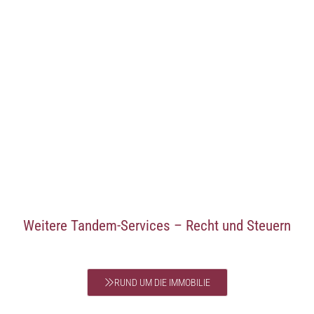
Weitere Tandem-Services – Recht und Steuern
RUND UM DIE IMMOBILIE
Hier erwartet Sie eine ganzheitliche Beratung rund um die Immobilie, die