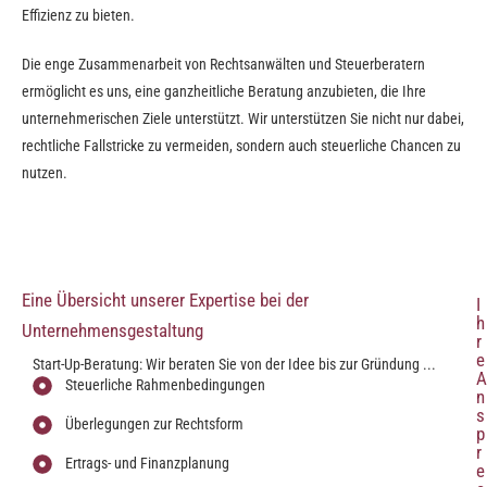
Effizienz zu bieten.
Die enge Zusammenarbeit von Rechtsanwälten und Steuerberatern
ermöglicht es uns, eine ganzheitliche Beratung anzubieten, die Ihre
unternehmerischen Ziele unterstützt. Wir unterstützen Sie nicht nur dabei,
rechtliche Fallstricke zu vermeiden, sondern auch steuerliche Chancen zu
nutzen.
Eine Übersicht unserer Expertise bei der
I
h
Unternehmensgestaltung
r
e
Start-Up-Beratung: Wir beraten Sie von der Idee bis zur Gründung ...
A
Steuerliche Rahmenbedingungen
n
s
Überlegungen zur Rechtsform
p
r
Ertrags- und Finanzplanung
e