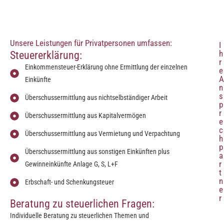
Unsere Leistungen für Privatpersonen umfassen:
I
h
Steuererklärung:
r
Einkommensteuer-Erklärung ohne Ermittlung der einzelnen
e
A
Einkünfte
n
s
Überschussermittlung aus nichtselbständiger Arbeit
p
r
Überschussermittlung aus Kapitalvermögen
e
c
Überschussermittlung aus Vermietung und Verpachtung
h
p
Überschussermittlung aus sonstigen Einkünften plus
a
r
Gewinneinkünfte Anlage G, S, L+F
t
n
Erbschaft- und Schenkungsteuer
e
r
Beratung zu steuerlichen Fragen:
Individuelle Beratung zu steuerlichen Themen und