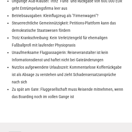
Ungültige AGB-Klausel: Trotz "Fund" und Rückgabe von 600.000 EUR
geht Entrümpelungsfirma leer aus
Betriebsausgaben: Kleinflugzeug als "Firmenwagen"?
Steuerrechtliche Gemeinnützigkeit: Petitions-Plattform kann das
demokratische Staatswesen fördern
Trotz Krankschreibung: Kein Verletztengeld für ehemaligen
Fußballprofi mit laufender Physiopraxis
Unaufmerksame Flugpassagierin: Reiseveranstalter ist kein
Informationsdienst und haftet nicht bei Gateänderungen
Nutzlos aufgewendete Urlaubszeit: Kommentarlose Kofferrückgabe
ist als Absage zu verstehen und zieht Schadensersatzansprüche
nach sich
Zu spät am Gate: Fluggesellschaft muss Reisende mitnehmen, wenn
das Boarding noch im vollen Gange ist