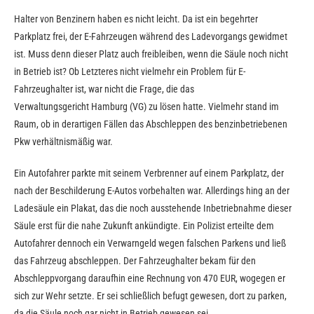
Halter von Benzinern haben es nicht leicht. Da ist ein begehrter
Parkplatz frei, der E-Fahrzeugen während des Ladevorgangs gewidmet
ist. Muss denn dieser Platz auch freibleiben, wenn die Säule noch nicht
in Betrieb ist? Ob Letzteres nicht vielmehr ein Problem für E-
Fahrzeughalter ist, war nicht die Frage, die das
Verwaltungsgericht Hamburg (VG) zu lösen hatte. Vielmehr stand im
Raum, ob in derartigen Fällen das Abschleppen des benzinbetriebenen
Pkw verhältnismäßig war.
Ein Autofahrer parkte mit seinem Verbrenner auf einem Parkplatz, der
nach der Beschilderung E-Autos vorbehalten war. Allerdings hing an der
Ladesäule ein Plakat, das die noch ausstehende Inbetriebnahme dieser
Säule erst für die nahe Zukunft ankündigte. Ein Polizist erteilte dem
Autofahrer dennoch ein Verwarngeld wegen falschen Parkens und ließ
das Fahrzeug abschleppen. Der Fahrzeughalter bekam für den
Abschleppvorgang daraufhin eine Rechnung von 470 EUR, wogegen er
sich zur Wehr setzte. Er sei schließlich befugt gewesen, dort zu parken,
da die Säule noch gar nicht in Betrieb gewesen sei.